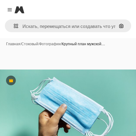
Magnific
Close menu
Поиск 
Главная
/
Стоковый
/
Фотографии
/
Крупный план мужской…
Премиум