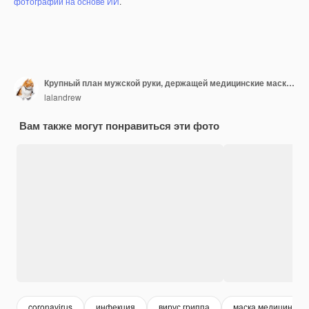
фотографий на основе ИИ
.
Крупный план мужской руки, держащей медицинские маски от гриппа, предотвращающие коронавирус на поверхности голубого
lalandrew
Вам также могут понравиться эти фото
coronavirus
инфекция
вирус гриппа
маска медицинска