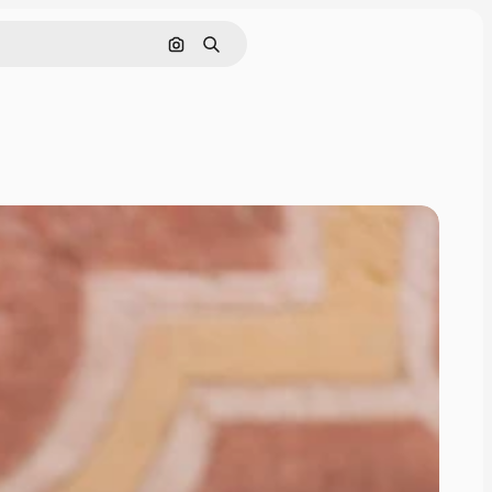
Поиск по изображению
Поиск