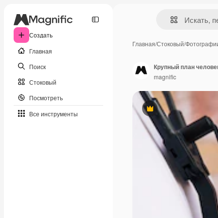
Создать
Главная
/
Стоковый
/
Фотографи
Главная
Поиск
Крупный план челове
magnific
Стоковый
Посмотреть
Премиум
Все инструменты