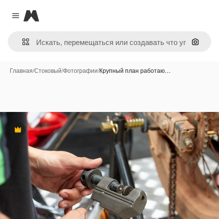
Magnific
Close menu
Поиск 
Главная
/
Стоковый
/
Фотографии
/
Крупный план работаю…
Премиум