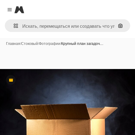
Magnific
Close menu
Поиск 
Главная
/
Стоковый
/
Фотографии
/
Крупный план загадоч…
Премиум