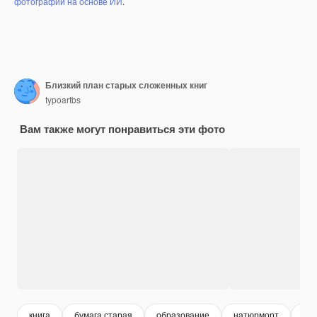
фотографий на основе ИИ
.
Близкий план старых сложенных книг
typoartbs
Вам также могут понравиться эти фото
книга
бумага старая
образование
натюрморт
ст