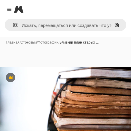
Magnific
Close menu
Поиск 
Главная
/
Стоковый
/
Фотографии
/
Близкий план старых …
Премиум