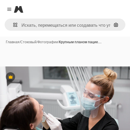
Magnific
Close menu
Поиск 
Главная
/
Стоковый
/
Фотографии
/
Крупным планом пацие…
Премиум