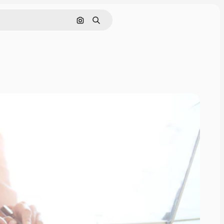
Поиск по изображению
Поиск