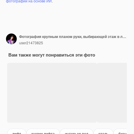
фотографий на основе ИИ
.
Фотография крупным планом руки, выбирающей этаж в лифте.
user21473825
Вам также могут понравиться эти фото
лифт
кнопки лифта
интерьер пол
отель
бизнесм