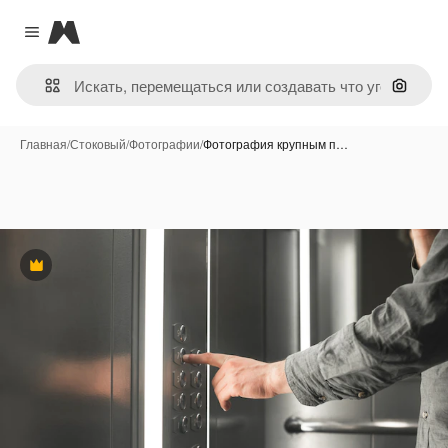
Magnific
Close menu
Поиск 
Главная
/
Стоковый
/
Фотографии
/
Фотография крупным п…
Премиум