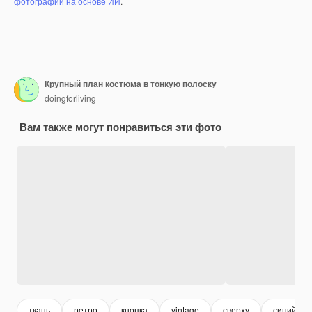
фотографий на основе ИИ
.
Крупный план костюма в тонкую полоску
doingforliving
Вам также могут понравиться эти фото
ткань
ретро
кнопка
vintage
сверху
синий