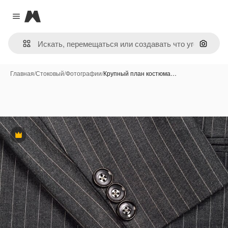
Magnific
Close menu
Поиск 
Главная
/
Стоковый
/
Фотографии
/
Крупный план костюма…
Премиум