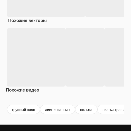
Похожие векторы
Похожие видео
Premium
Premium
Premium
Premium
крупный план
листья пальмы
пальма
листья тропичес