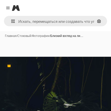
Magnific
Close menu
Поиск 
Главная
/
Стоковый
/
Фотографии
/
Близкий взгляд на ли…
Премиум