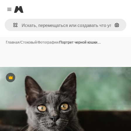
Magnific
Close menu
Поиск 
Главная
/
Стоковый
/
Фотографии
/
Портрет черной кошки…
Премиум