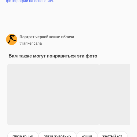
фотографий на основе ИИ
.
Портрет черной кошки вблизи
titiankencana
Вам также могут понравиться эти фото
глаза кошки
глаза животных
кошки
желтый кот