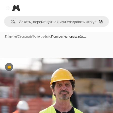
Magnific
Close menu
Поиск 
Главная
/
Стоковый
/
Фотографии
/
Портрет человека вбл…
Премиум