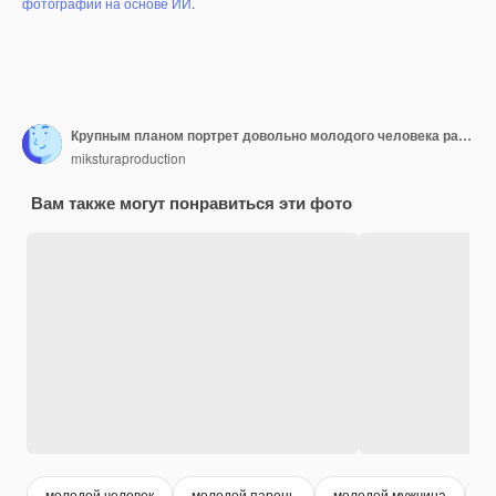
фотографий на основе ИИ
.
Крупным планом портрет довольно молодого человека разговаривает на своем смартфоне
miksturaproduction
Вам также могут понравиться эти фото
молодой человек
молодой парень
молодой мужчина
м