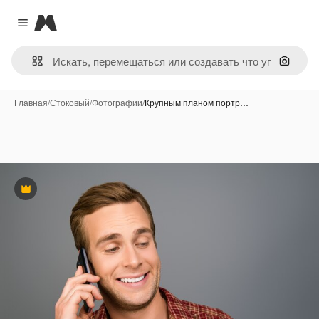
Magnific
Close menu
Поиск 
Главная
/
Стоковый
/
Фотографии
/
Крупным планом портр…
Премиум