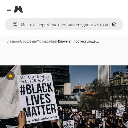
Magnific
Close menu
Поиск 
Главная
/
Стоковый
/
Фотографии
/
Клоуз-ап протестующе…
Премиум