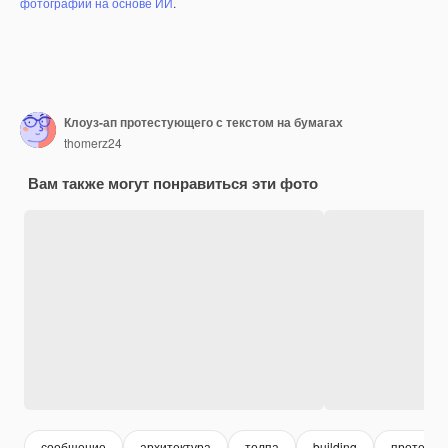
фотографий на основе ИИ
.
Клоуз-ап протестующего с текстом на бумагах
thomerz24
Вам также могут понравиться эти фото
сообщение
архитектура
толпа
building
протест