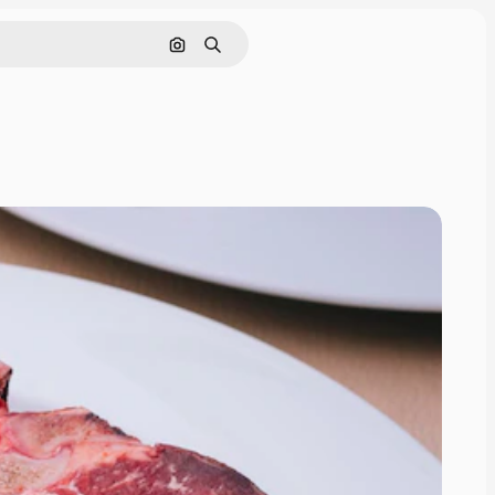
Поиск по изображению
Поиск