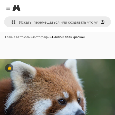
Magnific
Close menu
Поиск 
Главная
/
Стоковый
/
Фотографии
/
Близкий план красной…
Премиум