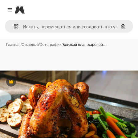
Magnific
Close menu
Поиск 
Главная
/
Стоковый
/
Фотографии
/
Близкий план жареной…
Премиум