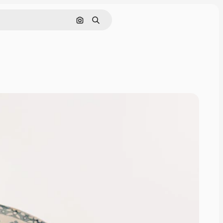
Поиск по изображению
Поиск