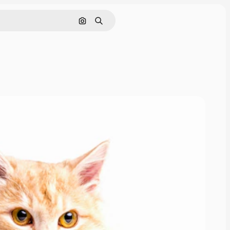
Поиск по изображению
Поиск