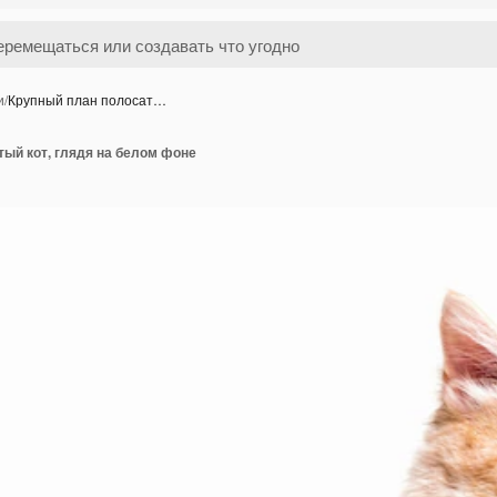
и
/
Крупный план полосат…
ый кот, глядя на белом фоне