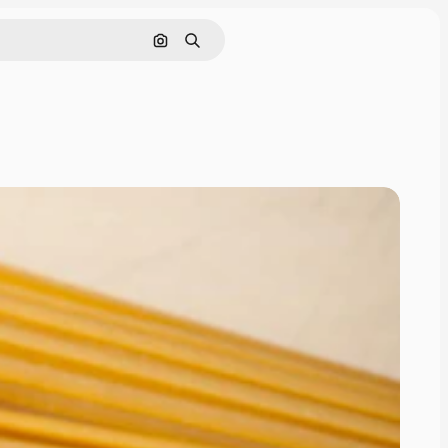
Поиск по изображению
Поиск