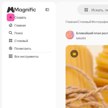
Создать
Главная
/
Стоковый
/
Фотографи
Главная
Поиск
Ближайший план разл
keko64
Стоковый
Посмотреть
Премиум
Все инструменты