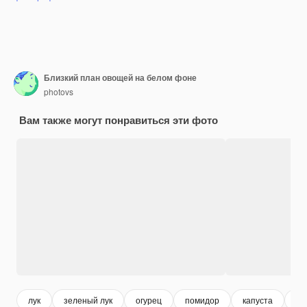
Близкий план овощей на белом фоне
photovs
Вам также могут понравиться эти фото
лук
зеленый лук
огурец
помидор
капуста
ин