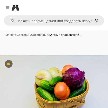
Magnific
Close menu
Поиск 
Главная
/
Стоковый
/
Фотографии
/
Близкий план овощей …
Премиум