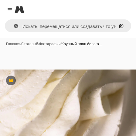
Magnific
Close menu
Поиск 
Главная
/
Стоковый
/
Фотографии
/
Крупный план белого …
Премиум