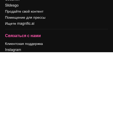
Slidesgo
Продайте свой контент
Помещение для прессы
Ищете magnific.ai
Связаться с нами
Клиентская поддержка
Instagram
YouTube
LinkedIn
TikTok
Discord
X
Reddit
Copyright © 2010-
2026
Freepik Company S.L.U.
Все права защищены
.