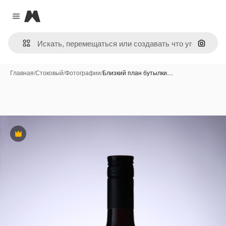
Magnific
Close menu
Поиск 
Главная
/
Стоковый
/
Фотографии
/
Близкий план бутылки…
Премиум