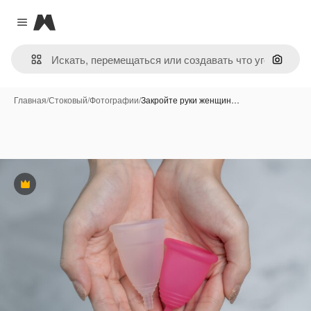
Magnific
Close menu
Поиск 
Главная
/
Стоковый
/
Фотографии
/
Закройте руки женщин…
Премиум