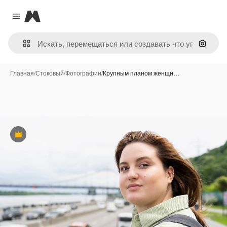
Magnific
Close menu
Поиск 
Главная
/
Стоковый
/
Фотографии
/
Крупным планом женщи…
Премиум