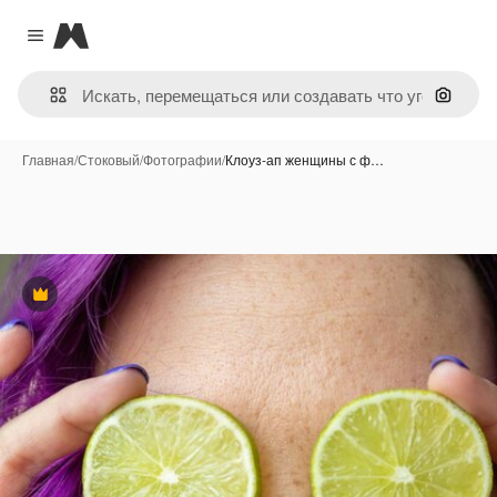
Magnific
Close menu
Поиск 
Главная
/
Стоковый
/
Фотографии
/
Клоуз-ап женщины с ф…
Премиум