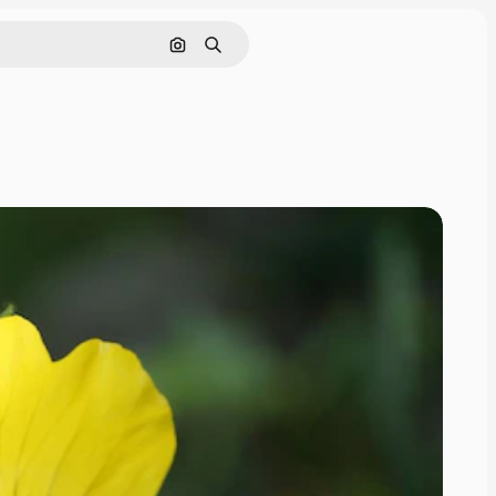
Поиск по изображению
Поиск