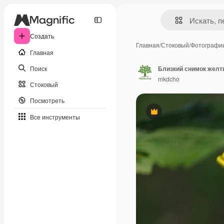
Создать
Главная
/
Стоковый
/
Фотографи
Главная
Поиск
Близкий снимок желты
mkdcho
Стоковый
Посмотреть
Премиум
Все инструменты