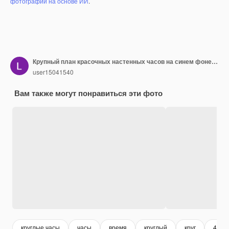
фотографий на основе ИИ
.
Крупный план красочных настенных часов на синем фоне. Минималистичное плоское изображение пластиковых настенных часов.
user15041540
Вам также могут понравиться эти фото
круглые часы
часы
время
круглый
круг
4k