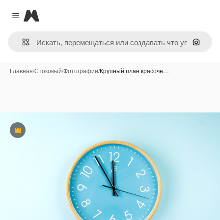
Magnific
Close menu
Поиск 
Главная
/
Стоковый
/
Фотографии
/
Крупный план красочн…
Премиум