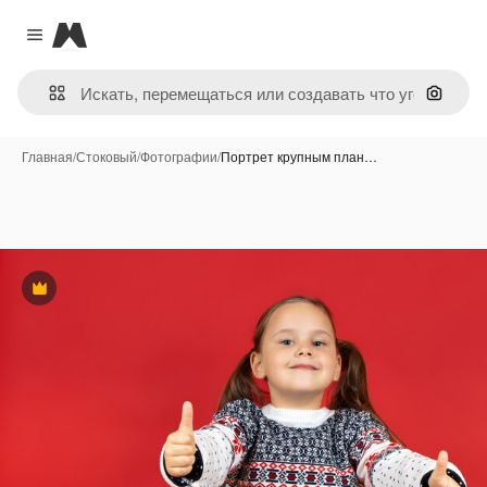
Magnific
Close menu
Поиск 
Главная
/
Стоковый
/
Фотографии
/
Портрет крупным план…
Премиум