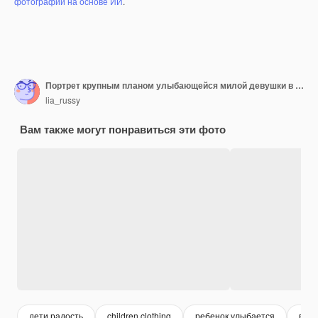
фотографий на основе ИИ
.
Портрет крупным планом улыбающейся милой девушки в белом рождественском свитере с оленями, показывающими пальцы вверх ...
lia_russy
Вам также могут понравиться эти фото
дети радость
children clothing
ребенок улыбается
весе