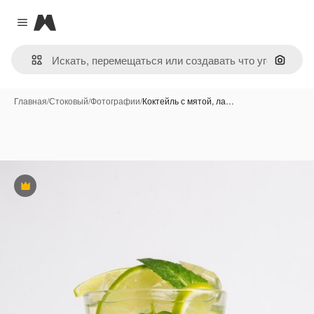
Magnific
Close menu
Поиск 
Главная
/
Стоковый
/
Фотографии
/
Коктейль с мятой, ла…
Премиум