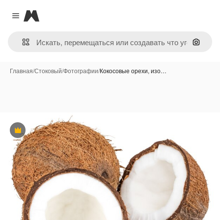
Magnific
Close menu
Поиск 
Главная
/
Стоковый
/
Фотографии
/
Кокосовые орехи, изо…
Премиум