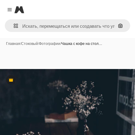
Magnific
Close menu
Поиск 
Главная
/
Стоковый
/
Фотографии
/
Чашка с кофе на стол…
Премиум