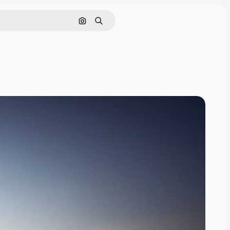
Поиск по изображению
Поиск