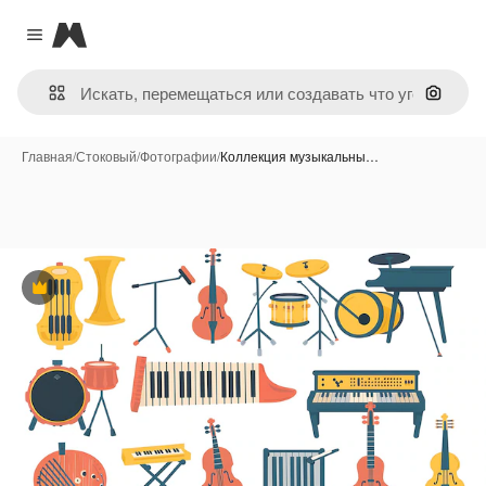
Magnific
Close menu
Поиск 
Главная
/
Стоковый
/
Фотографии
/
Коллекция музыкальны…
Премиум