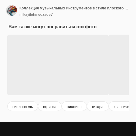
Коллекция музыкальных инструментов в стиле плоского мультфильма
mikayilehmedzade7
Вам также могут понравиться эти фото
виолончель
скрипка
пианино
гитара
классическа