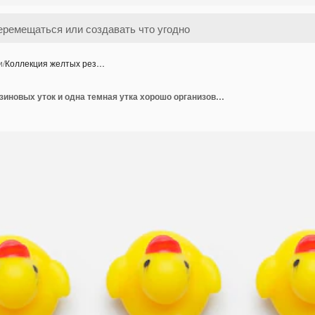
и
/
Коллекция желтых рез…
Коллекция желтых резиновых уток и одна темная утка хорошо организованы на белом фоне над видом