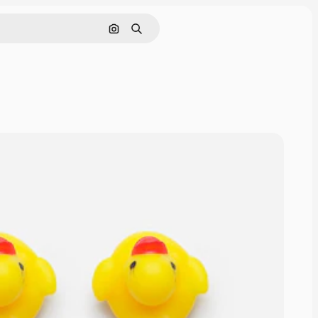
Поиск по изображению
Поиск