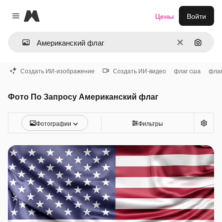
Magnific
Цены
Войти
Close menu
Очистить
Поиск 
Создать ИИ-изображение
Создать ИИ-видео
флаг сша
флаг
Фото По Запросу Американский флаг
Фотографии
Фильтры