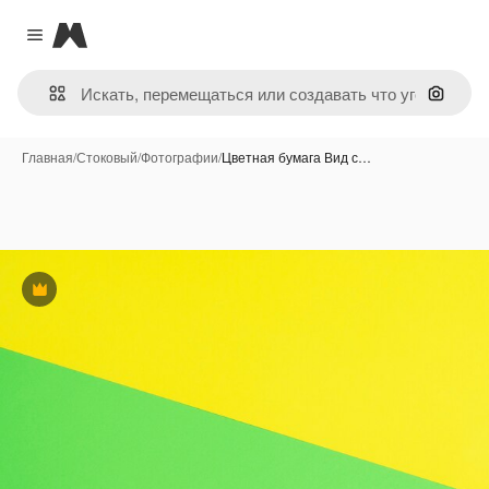
Magnific
Close menu
Поиск 
Главная
/
Стоковый
/
Фотографии
/
Цветная бумага Вид с…
Премиум