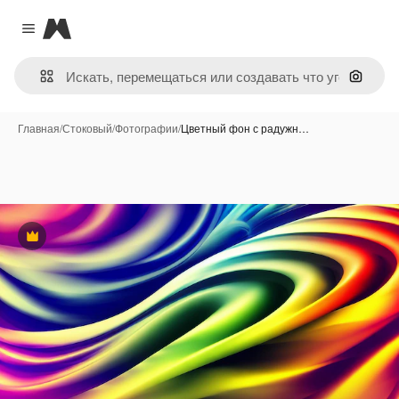
Magnific
Close menu
Поиск 
Главная
/
Стоковый
/
Фотографии
/
Цветный фон с радужн…
Премиум