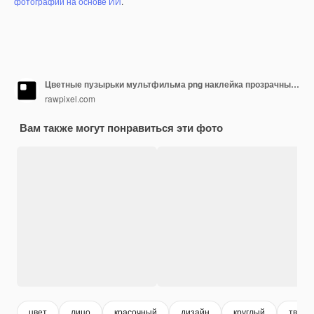
фотографий на основе ИИ
.
Цветные пузырьки мультфильма png наклейка прозрачный фон
rawpixel.com
Вам также могут понравиться эти фото
цвет
лицо
красочный
дизайн
круглый
творч