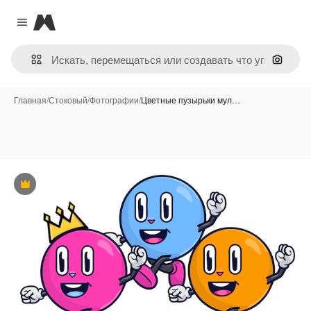
Magnific
Close menu
Поиск 
Главная
/
Стоковый
/
Фотографии
/
Цветные пузырьки мул…
Премиум