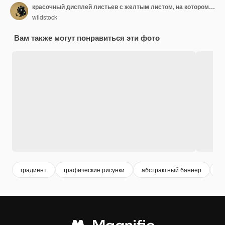
красочный дисплей листьев с желтым листом, на котором написано " нет "
wildstock
Вам также могут понравиться эти фото
градиент
графические рисунки
абстрактный баннер
аб