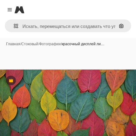
Magnific
Close menu
Поиск 
Главная
/
Стоковый
/
Фотографии
/
красочный дисплей ли…
Премиум