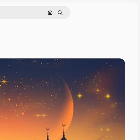
Поиск по изображению
Поиск