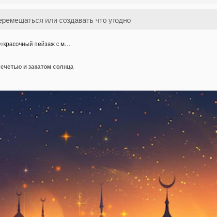
и
/
красочный пейзаж с м…
мечетью и закатом солнца