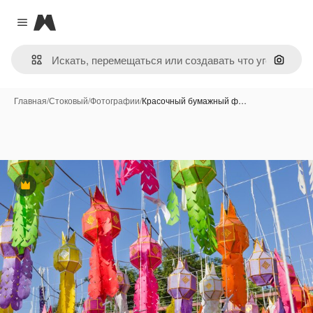
Magnific
Close menu
Поиск 
Главная
/
Стоковый
/
Фотографии
/
Красочный бумажный ф…
Премиум