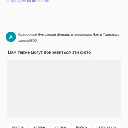
фотографий на основе ИИ
.
Красочный бумажный фонарь в провинции Нан в Таиланде
zampa9800
Вам также могут понравиться эти фото
люстра
antique
vintage
lantern
ретро стиль
р