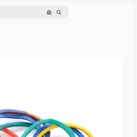
Поиск по изображению
Поиск