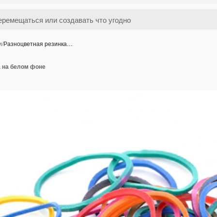
и
/
Разноцветная резинка…
а на белом фоне