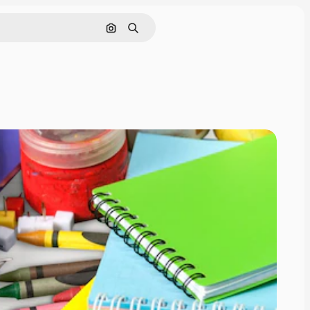
Поиск по изображению
Поиск