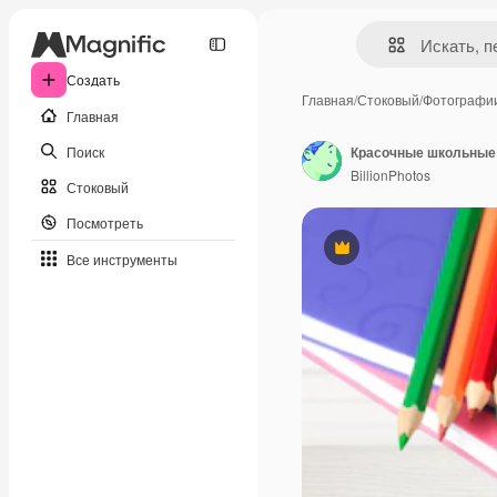
Создать
Главная
/
Стоковый
/
Фотографи
Главная
Поиск
Красочные школьные 
BillionPhotos
Стоковый
Посмотреть
Премиум
Все инструменты