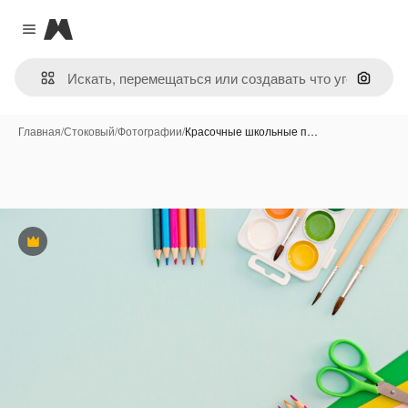
Magnific
Close menu
Поиск 
Главная
/
Стоковый
/
Фотографии
/
Красочные школьные п…
Премиум