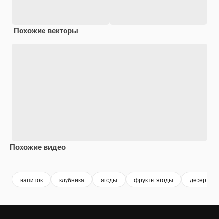
Похожие векторы
Похожие видео
Premium
Premium
Premium
Premium
напиток
клубника
ягоды
фрукты ягоды
десерт