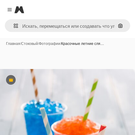
Magnific
Close menu
Поиск 
Главная
/
Стоковый
/
Фотографии
/
Красочные летние сля…
Премиум