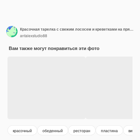
Красочная тарелка с свежим лососем и креветками на прямоугольной тарелке
antalexstudio88
Вам также могут понравиться эти фото
красочный
обеденный
ресторан
пластина
вибри