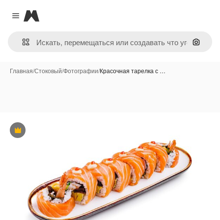
Magnific
Close menu
Поиск 
Главная
/
Стоковый
/
Фотографии
/
Красочная тарелка с …
Премиум