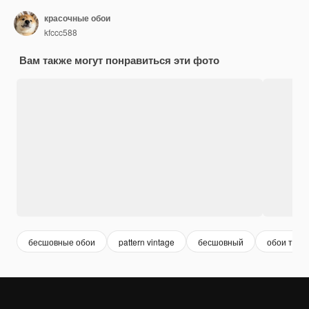
красочные обои
kfccc588
Вам также могут понравиться эти фото
бесшовные обои
pattern vintage
бесшовный
обои текс