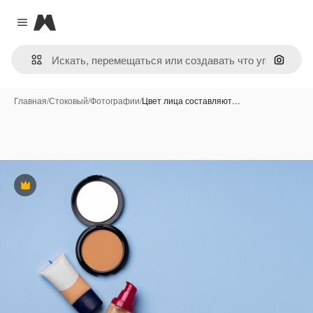
Magnific
Close menu
Поиск 
Главная
/
Стоковый
/
Фотографии
/
Цвет лица составляют…
Премиум