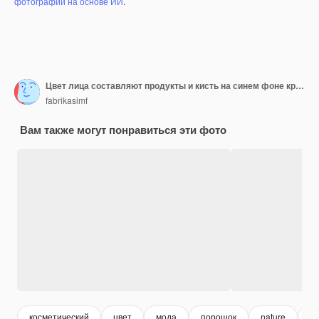
фотографий на основе ИИ
.
Цвет лица составляют продукты и кисть на синем фоне крупным планом
fabrikasimf
Вам также могут понравиться эти фото
косметический
цвет
мода
порошок
nature
ко