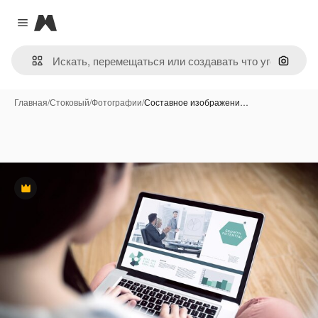
Magnific
Close menu
Поиск 
Главная
/
Стоковый
/
Фотографии
/
Составное изображени…
Премиум